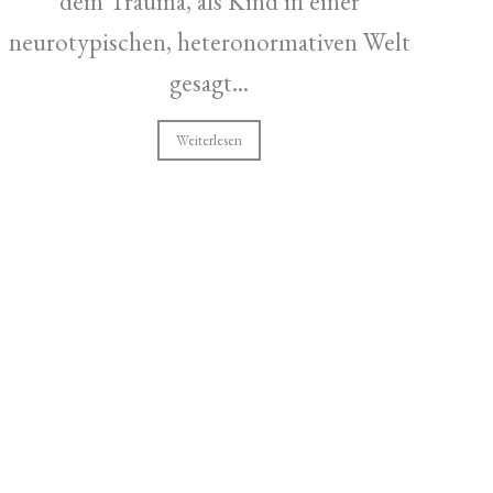
dem Trauma, als Kind in einer
neurotypischen, heteronormativen Welt
gesagt...
Weiterlesen